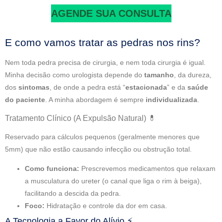
AGENDE SUA CONSULTA
E como vamos tratar as pedras nos rins?
Nem toda pedra precisa de cirurgia, e nem toda cirurgia é igual.
Minha decisão como urologista depende do
tamanho
, da dureza,
dos
sintomas
, de onde a pedra está “
estacionada
” e da
saúde
do paciente
. A minha abordagem é sempre
individualizada
.
Tratamento Clínico (A Expulsão Natural) 💊
Reservado para cálculos pequenos (geralmente menores que
5mm) que não estão causando infecção ou obstrução total.
Como funciona:
Prescrevemos medicamentos que relaxam
a musculatura do ureter (o canal que liga o rim à beiga),
facilitando a descida da pedra.
Foco:
Hidratação e controle da dor em casa.
A Tecnologia a Favor do Alívio ⚡